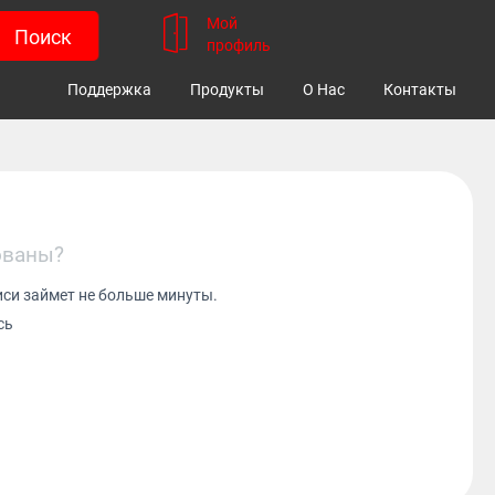
Мой
профиль
Поддержка
Продукты
О Нас
Контакты
ованы?
иси займет не больше минуты.
сь