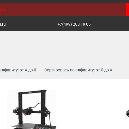
g.ru
+7(499) 288 19 05
алфавиту: от А до Я
Сортировать по алфавиту: от Я до А