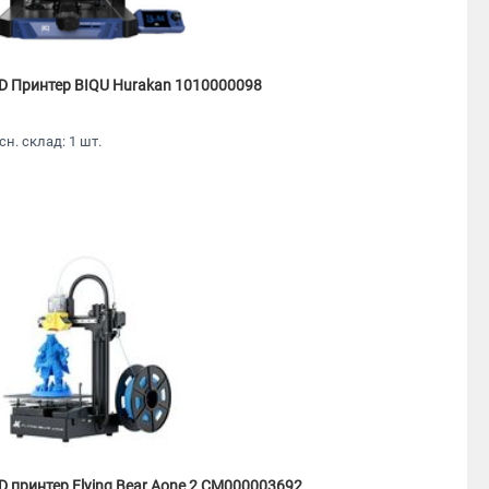
D Принтер BIQU Hurakan 1010000098
сн. склад: 1 шт.
D принтер Flying Bear Aone 2 CM000003692