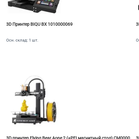
3D Принтер BIQU BX 1010000069
3
Осн. склад: 1 шт.
О
3D принтер Flying Bear Aone 2 (+PEI магнитный стол) CM0000
3