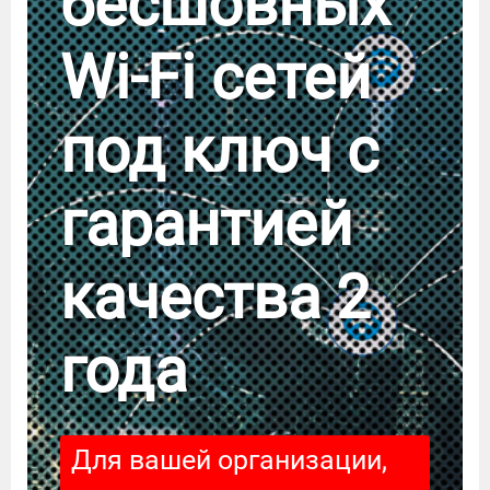
бесшовных
Wi-Fi сетей
под ключ с
гарантией
качества 2
года
Для вашей организации,