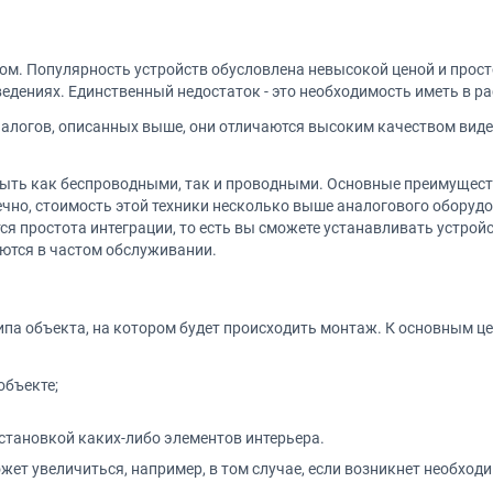
ом. Популярность устройств обусловлена невысокой ценой и прос
едениях. Единственный недостаток - это необходимость иметь в р
алогов, описанных выше, они отличаются высоким качеством виде
 быть как беспроводными, так и проводными. Основные преимущес
ечно, стоимость этой техники несколько выше аналогового оборудо
я простота интеграции, то есть вы сможете устанавливать устройс
аются в частом обслуживании.
ипа объекта, на котором будет происходить монтаж. К основным 
объекте;
тановкой каких-либо элементов интерьера.
жет увеличиться, например, в том случае, если возникнет необхо