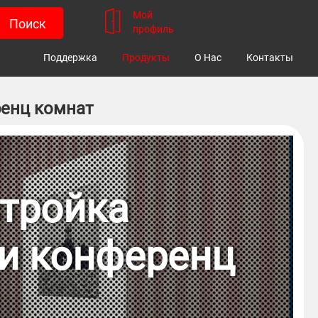
Мой
профиль
Поддержка
Продукты
О Нас
Контакты
ренц комнат
стройка
 и конференц