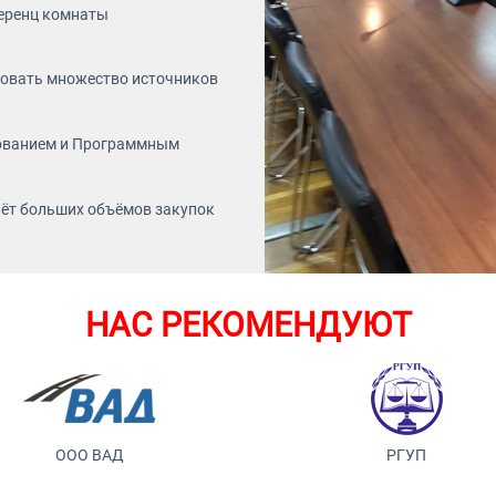
еренц комнаты
зовать множество источников
ованием и Программным
чёт больших объёмов закупок
НАС РЕКОМЕНДУЮТ
ООО ВАД
РГУП