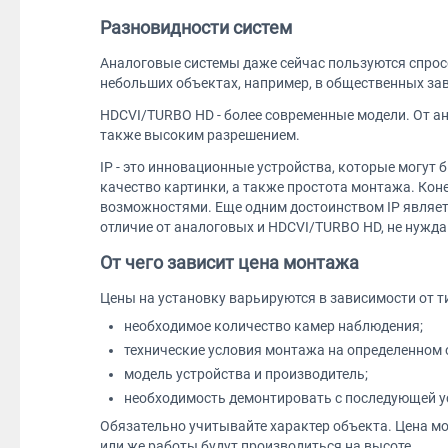
Разновидности систем
Аналоговые системы даже сейчас пользуются спрос
небольших объектах, например, в общественных зав
HDCVI/TURBO HD - более современные модели. От ан
также высоким разрешением.
IP - это инновационные устройства, которые могут
качество картинки, а также простота монтажа. Кон
возможностями. Еще одним достоинством IP являетс
отличие от аналоговых и HDCVI/TURBO HD, не нужд
От чего зависит цена монтажа
Цены на установку варьируются в зависимости от т
необходимое количество камер наблюдения;
технические условия монтажа на определенном 
модель устройства и производитель;
необходимость демонтировать с последующей ус
Обязательно учитывайте характер объекта. Цена мо
или же работы будут производиться на высоте.